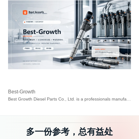
Best-Growth
Best Growth Diesel Parts Co., Ltd. is a professionals manufacturer of common-rail diesel engine parts and auto electronic fuel injection system compon...
多一份参考，总有益处