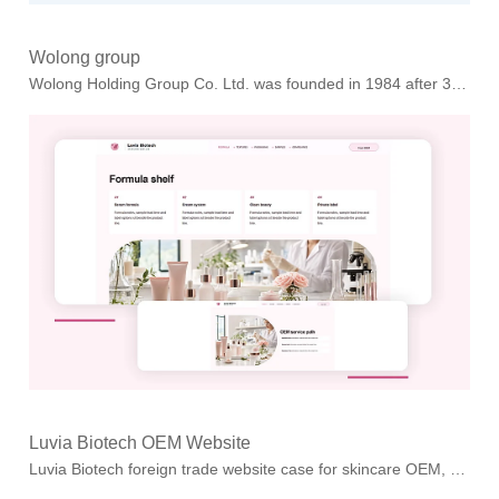
Wolong group
Wolong Holding Group Co. Ltd. was founded in 1984 after 30 years of rapid development now has Wolong Electric Group (600580SH) Wolong real estate (600...
Luvia Biotech OEM Website
Luvia Biotech foreign trade website case for skincare OEM, serum, cream systems, clean-beauty formulas and private-label inquiry paths....