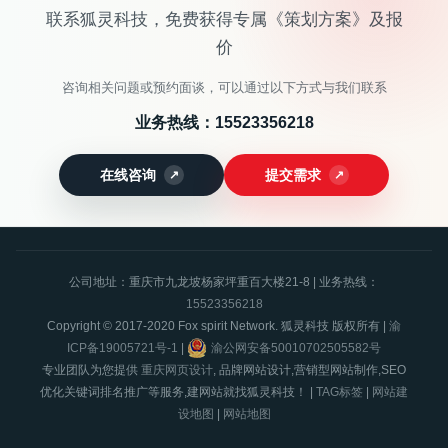
联系狐灵科技，免费获得专属《策划方案》及报
价
咨询相关问题或预约面谈，可以通过以下方式与我们联系
业务热线：
15523356218
在线咨询
提交需求
公司地址：重庆市九龙坡杨家坪重百大楼21-8 | 业务热线：
15523356218
Copyright © 2017-2020 Fox spirit Network. 狐灵科技 版权所有 |
渝
ICP备19005721号-1
|
渝公网安备50010702505582号
专业团队为您提供
重庆网页设计
, 品牌网站设计,营销型网站制作,SEO
优化关键词排名推广等服务,建网站就找狐灵科技！ |
TAG标签
|
网站建
设地图
|
网站地图