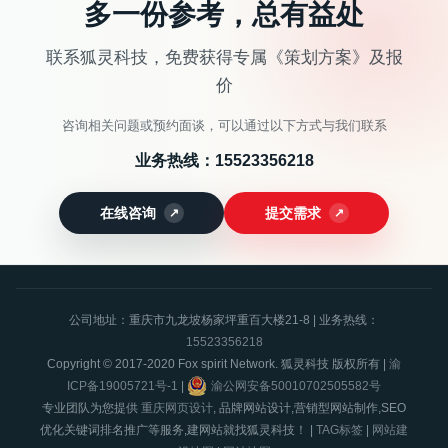
多一份参考，总有益处
联系狐灵科技，免费获得专属《策划方案》及报
价
咨询相关问题或预约面谈，可以通过以下方式与我们联系
业务热线：
15523356218
在线咨询
提交需求
公司地址：重庆市九龙坡杨家坪重百大楼21-8 | 业务热线：
15523356218
Copyright © 2017-2020 Fox spirit Network. 狐灵科技 版权所有 |
渝
ICP备19005721号-1
|
渝公网安备50010702505582号
专业团队为您提供
重庆网页设计
, 品牌网站设计,营销型网站制作,SEO
优化关键词排名推广等服务,建网站就找狐灵科技！ |
TAG标签
|
网站建