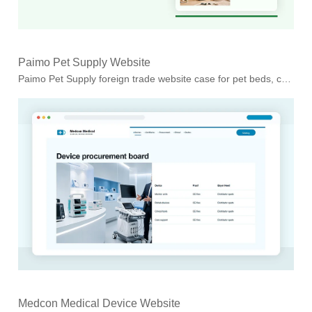
Paimo Pet Supply Website
Paimo Pet Supply foreign trade website case for pet beds, cat trees, carriers, grooming products and smart feeders for retailers and private-label buy...
Medcon Medical Device Website