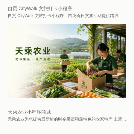
自贡 CityWalk 文旅打卡小程序
自贡 CityWalk 文旅打卡小程序，围绕春日文旅活动提供路线打卡、活动规则、奖牌领取与景区介绍等功能。...
天乘农业小程序商城
天乘农业为您提供最新鲜的时令果蔬和最特色的农家特产 主营: 初级农场品; 土特产; 原生态美食; 时令蔬果; 恩施腊肉;主营行业:生鲜水果; 食用菌; 坚果、干果; 粮食; 新鲜蔬菜; 猪肉...